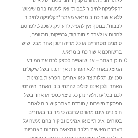
לאתר הנ"ל ומהווים קניין רוחני בלעדי של אתר
"
הקליניקה לחיבור לבבות
" ואין לעשות בהם שימוש
ללא אישור כתוב מראש מאתר "
הקליניקה לחיבור
לבבות
". בנוסף אין להפיץ, להעתיק, לשכפל, לפרסם,
לחקות או לעבד פיסות קוד, גרפיקות, סרטונים,
סימנים מסחריים או כל מדיה ותוכן אחר מבלי שיש
ברשותכם אישור כתוב מראש.
תוכן האתר – אנו שואפים לספק לכם את המידע
המוצג באתר ללא הפרעות אך יתכנו בשל שיקולים
טכניים, תקלות צד ג או אחרים, הפרעות בזמינות
האתר. ולכן איננו יכולים להתחייב כי האתר יהיה זמין
לכם בכל עת ולא יינתן כל פיצוי כספי או אחר בשל
הפסקת השירות / הורדת האתר.קישורים לאתר
חיצוניים אינם מהווים ערובה כי מדובר באתרים
בטוחים, איכותיים או אמינים וביקור בהם נעשה על
דעתכם האישית בלבד ונמצאים בתחום האחריות