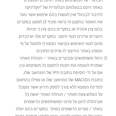
הבלעדי של המשתמש באתר.התכנים המוצעים
באתר הינם בבעלותם הבלעדית של "
הקליניקה
לחיבור לבבות
" ואין לעשות בהם שימוש אשר נועד
את האמור בתקנון זה (ראה סעיף 3) למעט במקרים
בהם צוין אחרת או במקרים בהם צוין כי זכויות
היוצרים שייכים לגוף חיצוני. במקרים אלו יש לבדוק
מהם תנאי השימוש בקישור המצורף ולפעול על פי
המצוין באתר החיצוני לו שייכים התכנים.
ניהול משתמשים ומבקרים באתר – הנהלת האתר
שומרת לעצמה את הזכות לחסום כל משתמש ובין
אם על ידי חסימת כתובת הIP של המחשב שלו,
כתובת הMACID של המחשב שלו או אפילו בהתאם
למדינת המוצא ללא צורך לספק תירוץ אשר מקובל
על הגולש.צוות האתר / הנהלת האתר יעשה כל
שביכולתו להגן על פרטי המשתמשים הרשומים
באתר / מנויים הרשומים באתר. במקרים בהם יעלה