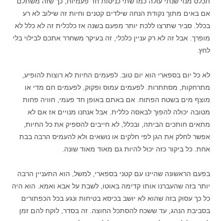
תכלס מנוי שנתי עולה כמו שתי כניסות חד פעמיות, כך שזה משתלם
אם באים מתוך נקודת הנחה שילדים קטנים וחיות זה שילוב לא רע
בכלל. סביר שתרצו ללכת יותר מפעם בשנה אז כלכלית זה לא כלל לא
מופרך. אבל זה לא רק עניין כלכלי, זה בעיקר משחרר אתכם לבילוי בלי
לחץ.
לא כל יום בספארי הוא יום טוב. לפעמים החיות לא רוצות להופיע,
מתרחקות, מסתתרות. לפעמים עמוס ופקוק, לפעמים חם מדי או
מוצף מים בשטח הפתוח. אם באתם באופן חד פעמי, חוויה פחות
מטובה יכולה להפוך לבאסה כללית. אבל אנחנו מנויים אז אם לא
מתאים חותכים הביתה, ובכלל, לא חייבים להספיק את כל החיות,
אפשר לחלק את הגן לפי חלקים או נושאים ולא להעמיס הרבה בבת
אחת. כל ביקור כזה יכול להיות גם מאוד מאוד שונה.
בפעם הראשונה שהיינו עם קטני בספארי, למשל, הוא התעניין הרבה
יותר בזה שהעברנו אותו קדימה באוטו, לשבת על אבא ואמא. הוא היה
כל כך עסוק בזה שהוא לא יושב בכיסא בטיחות ונגע בכל הכפתורים
בסביבת הנהג, עד ששכח להסתכל החוצה. זה בסדר, לוקח להם זמן