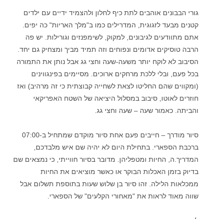
גורי הבבונים אוהבים לתת כיף לחלון ולהצמיד ידיים עם ילדים
קטנים מבעד לזגוגית, המדרילים כמו ב"מלך האריות" כה יפים.
אתם מתוודעים לגיבונים, למקוק, לשימפנזים וגורילות. יש פה
הרבה טוסיקים אדומים ונפוחים וזה תמיד מביך ומצחיק גם יחד.
הסיבוב לא לוקח יותר משעה-שעה וחצי גג אבל נותן את התמורה
בכל פעם, ובלי ללכת מרחקים ארוכים. מסיימים בפינגווינים
(ומקווים שהם החליטו לצאת לשחייה קבוצתית כי זה מרהיב) ואז
חוזרים לאוטו, סיבוב במסלול היציאה של השטח האפריקאי
והביתה. כאמור שעה – שעה וחצי גג.
סיור מודרך – חייבים פעם אחת סיור מוקדם שמתחיל ב-07:00
ברכבת הספארי. בתחילת היום לא יהיה שם איש מלבדכם,
המדריך.ה, החיות ומטפליהן. מדובר בסיור חווייתי, כי נמצאים שם
בדיוק בזמן האכלות הבוקר או כאשר מוציאים את החיות
ממכלאות הלילה. זהו סיור בן שלוש שעות בתוספת תשלום אבל
שווה מאוד לראות את "מאחורי הקלעים" של הספארי.