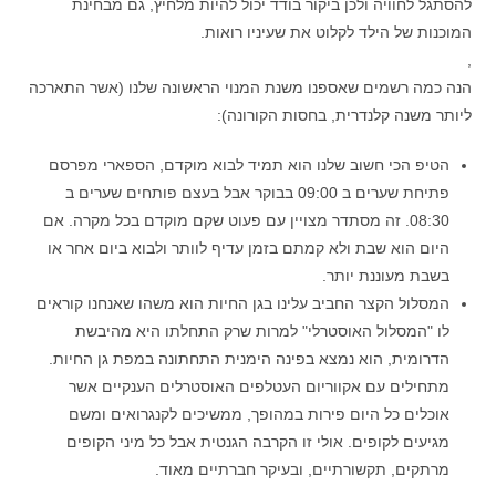
להסתגל לחוויה ולכן ביקור בודד יכול להיות מלחיץ, גם מבחינת
המוכנות של הילד לקלוט את שעיניו רואות.
,
הנה כמה רשמים שאספנו משנת המנוי הראשונה שלנו (אשר התארכה
ליותר משנה קלנדרית, בחסות הקורונה):
הטיפ הכי חשוב שלנו הוא תמיד לבוא מוקדם, הספארי מפרסם
פתיחת שערים ב 09:00 בבוקר אבל בעצם פותחים שערים ב
08:30. זה מסתדר מצויין עם פעוט שקם מוקדם בכל מקרה. אם
היום הוא שבת ולא קמתם בזמן עדיף לוותר ולבוא ביום אחר או
בשבת מעוננת יותר.
המסלול הקצר החביב עלינו בגן החיות הוא משהו שאנחנו קוראים
לו "המסלול האוסטרלי" למרות שרק התחלתו היא מהיבשת
הדרומית, הוא נמצא בפינה הימנית התחתונה במפת גן החיות.
מתחילים עם אקווריום העטלפים האוסטרלים הענקיים אשר
אוכלים כל היום פירות במהופך, ממשיכים לקנגרואים ומשם
מגיעים לקופים. אולי זו הקרבה הגנטית אבל כל מיני הקופים
מרתקים, תקשורתיים, ובעיקר חברתיים מאוד.