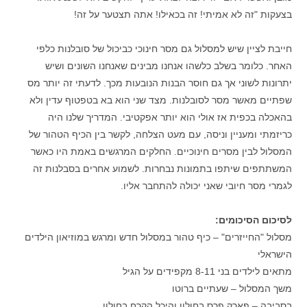
בצעקות "זה לא אמיתי! זה בכאילו! אתה תצטער על זה!
חייבת לציין שיש למסלול גם מסר חינוכי כביכול של סובלנות כלפי
האחר. כלומר בשלב כלשהו אנחנו מבינים שאנחנו השונים ושיש
יתרונות לשוני אך גם חוסר הבנות הנובעות מכך. לדעתי זה יותר מס
שפתיים מאשר מסר לסובלנות. מצד שני הוא בא בטפטוף עדין ולא
בהאכלה בכפית אז אולי הוא יותר אפקטיבי. המדריך שלנו היה
כריזמתי ומעניין וניסה, עם מעט הצלחה, לקשר בין הכיף הטהור של
המסלול לבין מסרים חינוכיים. החלקים המרגשים באמת היו כאשר
המשתתפים שיתפו בתמונות נבחרות. לשמוע אחרים בסבלנות זה
לגמרי מסר חיובי שאני יכולה להתחבר אליו.
לסיכום הסיכומים:
מסלול "החייזרים" – כיף טהור במסלול חדש ומרגש במוזיאון הילדים
הישראלי
מתאים לילדים בני 8-11 מקפידים על הגיל
משך המסלול – שעתיים ברוטו
בסביבה – פארק פרס בחולון והיכל הקרח בחולון