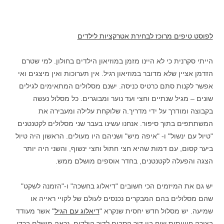
לפוסט טיפים מרוכז לבחירת אטרקציות לילדים
הייתי סקרנית כי לא היינו מזמן במוזיאון הילדים בחולון. למי שטרם
הזדמן אציין שלא מדובר במוזיאון רגיל. אין תערוכות ואין מיצגים ואי
אפשר לקנות סתם כרטיס כניסה. ישנם מסלולים המתאימים לגילים
שונים – מגיל שנתיים וחצי ועד נוער ומבוגרים. כל מסלול נעשה
בקבוצה ומודרך על ידי מדריך.ה שלוקחת עלילה ומעבירה את
המשתתפים בתוך סיפור. אנחנו עשינו בעבר שני מסלולים לקטנטנים
"טיול עם ינשול" ו- "איפה מיש" ושניהם היו מעולים. הראשון היה טיול
ביער קסום, עם דמות שהיא חצי חתול וחצי ינשוף, והשני היה יותר
הצגה והפעלה לקטנטנים, בחדר אוספים מושלם ממש.
יש גם את המיזמים הכי חשובים "דיאלוג בחשכה" ו-"הזמנה לשקט"
שהם מסלולים בהם המבקרים נכנסים לעולם של לקויי ראייה או
שמיעה. יש מסלול חדש יחסית שנקרא "
דיאלוג עם הגיל
" אשר מעודד
בצורה חווייתית שיח בין דור הסבים לדור הילדים. נראה מושלם בכדי