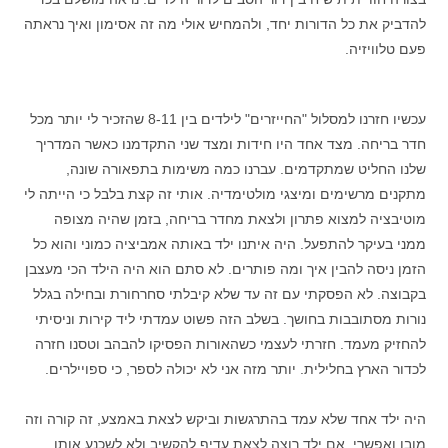
להדביק את כל הדורות יחד, ולהמחיש אולי מה זה אסימון ואיך נראתה
פעם טלוויזיה.
עכשיו חזרנו למסלול "החייזרים" לילדים בין 8-11 שהזכיר לי יותר מכל
חדר בריחה. מצד אחד היו חידות ומצד שני התקדמנו כאשר המדריך
שלנו החליט שמתקדמים. עברנו כמה משימות בתפאורה שונה,
מתקנים מרשימים ומיצגי מולטימדיה. אותי זה קצת בלבל כי הייתה לי
מוטיבציה למצוא פתרון ולצאת מחדר בריחה, בזמן שהיה מצופה
ממני בעיקר להתפעל. היה איתנו ילד באותה אמביציה כמוני והוא כל
הזמן ניסה להבין איך ומה פותרים. לא סתם הוא היה הילד הכי מעצבן
בקבוצה. לא הפסקתי עם זה עד שלא קיבלתי סחרחורת ובחילה בגלל
נורות מסתובבות בחושך. בשלב הזה פשוט עמדתי ליד קירות וניסיתי
להחזיק מעמד. חזרתי לעצמי כשהאורות הפסיקו להבהב וטסנו חזרה
לכדור הארץ בחלילית. יותר מזה אני לא יכולה לספר, כי ספויילרים.
היה ילד אחד שלא עמד בהתרגשות וביקש לצאת באמצע, זה קורה וזה
מובן ואפשרי. אם ילד רוצה לצאת עדיף להקשיב ולא לשכנע אותו