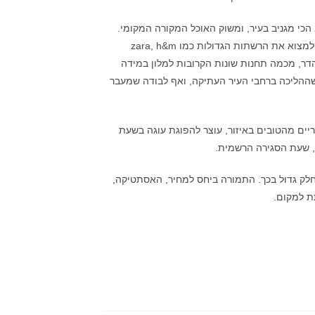
הכי מגניב בעיר, ומשוק האוכל המקורה המקומי.
בכיוון הנגדי צועדים כשתי דקות עד למדרחוב הקניות Vaci Uca, בו אפשר למצוא את הרשתות הגדולות כמו zara, h&m
לחשמלית נהדר, מכמה תחנות שונות הקרובות למלון במידה
 שההליכה ברחבי העיר העתיקה, ואף לבודה שמעבר
, ממשיך בדיל צהריים מהטובים באיזור, עוצר להפוגת עוגה בשעת
ט בזמן הקרוב, ולמלון Gerlóczyיש ללא ספק חלק גדול בכך. התמורה ביחס למחיר, האסתטיקה,
ת למקום.