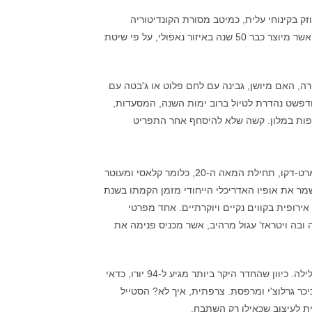
 בקינוחי עלית, כמיטב מסורת הקונדיטוריה
האוסטרו-הונגרית. הבריסטה מכין קפה איטלקי משובח של המותג Kimbo אשר מיוצר כבר 50 שנה באיזור נאפולי, על פי שיטת
רה, האם מיושן, גבינה עם לחם פלוט או ג'בטה עם
ודפשט נהדרת לטיול ברוב ימות השנה, המסעדות,
וספות במלון. קשה שלא להיסחף אחר התפריט
השירות והאוכל אמנם מעולים אבל החדרים הם באמת דה-לוקס. הסגנון ארט-דקו, תחילת המאה ה-20, כלומר קלאסי ומעוטר
מר את אופיו האדריכלי הייחודי מזמן הקמתו בשנת
אירופית בקווים נקיים ויוקרתיים. אחד מפרטי
 ובה ויטראז' עגול מרהיב, אשר מכניס פנימה את
ישנן חמש רמות של חדרים במחירים מאוד אטרקטיביים, החל מ-69 יורו ללילה. כיוון שהחדר היקר ביותר מגיע ל-94 יורו, כדאי
כר גרלוצ'י ומרפסת. צרפתית, איך לא? הסטייל
ת לעיצוב שכאילו רק השתבח.