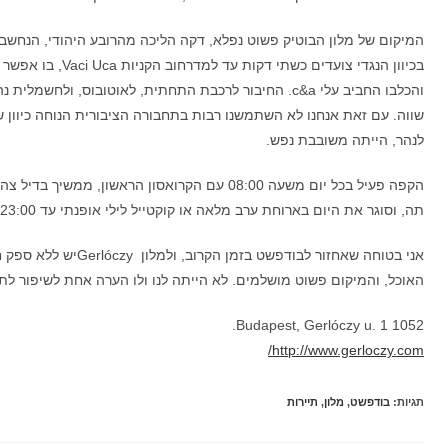
המיקום של מלון הבוטיק פשוט נפלא, דקה הליכה מהרובע היהודי, הנחשב 
והכלבו החביב עלי c&a. החיבור לרכבת התחתית, לאוטובוס, ו
שווה. עם זאת אנחנו לא השתמשנו רבות בתחבורה הציבורית הנוחה כיוון
לנהר, הייתה משובבת נפש.
הקפה פעיל בכל יום משעה 08:00 עם הקרואסון הראשון
תה, וסוגר את היום בארוחת ערב מלאה או קוקטייל לילי אופנתי עד 23:00, שעת הסגירה הרשמית.
אני בטוחה שאחזור לבודפש
האוכל, והמיקום פשוט מושלמים. לא הייתה לנו ולו הערה אחת לשיפור לת
1052 Budapest, Gerlóczy u. 1.
http://www.gerloczy.com/
תגיות
:
בודפשט
,
מלון
,
תיירות