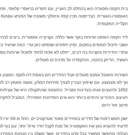
בית הקפה-מסעדה הוא בהחלט לב העניין, עם תפריט בראסרי קלאסי, מחוזק
הקלייה המקומית.
ליד הקפה הוספנו ארוחת בוקר אשר כללה: נקניקייה אוסטרית, ביצים לבחי
עשבי תיבול הנאפים במקום, ומיץ תפוזים שנסחט כאן טרי. כמה שהעיר ב
אתרי התיירות והקניות בה רבים, ייחלנו לא אחת לחזור ולאכול ארוחות נ
העשיר, הדיוק בהכנה, וההקפדה על מרכיבים מעולים.
אך לא מצועצע. עם שיפוץ הבניין לצורך פתיחת המלון, נעשה מאמץ רב לש
1892 ולהעצים אותו בעדינות וסטייל. התוצאה שהתקבלה היא של אצילות 
העיצוב הזכורים והיפים ביותר הוא גרם המדרגות הספירלי, המוביל לתקרה
מיטב אור היום.
לדעתי להוציא כאן את האקסטרה על מנת לקבל חדר גדול יותר, עם נוף לכי
הבלתי מתפשר ממשיך בכל פרט בחדרים, אשר משלב בין הנוחות המודרני