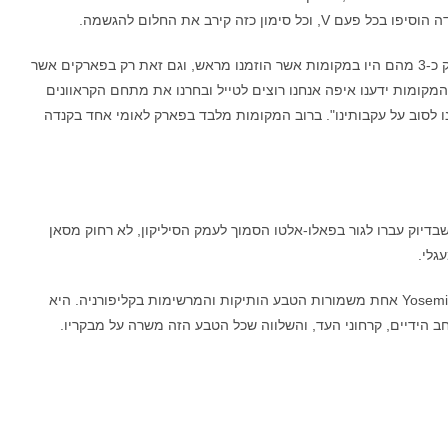
ן כזה קירב את החלום להגשמה.
מתוך 120 הלילות אשר בילתה המשפחה בקראוון, רק כ-3 מהם היו במקומות אשר הוזמנו מראש, וגם זאת רק בפארקים אשר
מקומות ידענו איפה אנחנו רוצים לטייל ובחרנו את מתחם הקראוונים
ו לסוב על עקבותינו". ברוב המקומות מלבד בפארק לאומי אחד בקנדה
דיוק עברו לגור בפאלו-אלטו הסמוך לעמק הסיליקון, לא רחוק מסאן
גלי.
האטרקציה הראשונה בטיול הייתה פארק יוסמיטי Yosemite אחת משמורות הטבע הותיקות והמרשימות בקליפורניה. היא
 הידיים, קרחוני העד, והשלווה שכל הטבע הזה משרה על מבקריו.