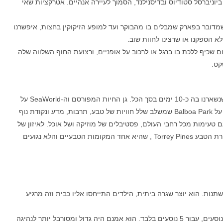
ביוניברסל סטודיוס ובדיסנילנד, הסמוך לעיירה אנהיים. אטרקציות שאי
ן שמדובר בפארק שמבלים בו מהבוקר ועד למופע הזיקוקין בחצות, איפשרנו
א הספקנו או שרצינו לחוות שוב.
 שכיף ללכת בו ברגל או לרכוב על אופניים, ורצועת החוף השלווה שלה
מלוס אנג'לס נסענו לסאן דיאגו והתאהבנו בעיר, כך שנשארנו בה כ-10 ימים בסך הכל. גן החיות המפורסם וה-SeaWorld על
מופעי המים היו מהאטרקציות הראשונות. לא דילגנו על Balboa Park שמשלב שלל חוויות של טבע, תרבות, מדע ונקודת נוף
ם טעימות מכל רחבי העולם, פסטיבלים של מוזיקה ושל אוכל. לאיזון של
חיי העיר נדדנו גם לאיזור הפראי ביותר במדינה, שמורת הטבע Torrey Pines , שהיא אחד המקומות הטבעיים והלא נגועים
תנות. הוא יוצר שגרה ביתית, הילדים התייחסו אליו כבית וזה מרגיע
אנחנו בחרנו לקחת קראוון שיכול להכיל בנוחות גם 7 נוסעים, עבור 5 נוסעים בלבד. הוא אמנם היה גדול ומסורבל יותר לנהיגה