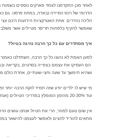
הדרומי של רכס הסיירה נבאדה, במחוז פרסנו. גם כאן
הליכה נהדרים. אחת האטרקציות הידועות הינם עצי 
שאפשר להקיף בלפחות תריסר מטיילים אשר משלבים
איך מסתדרים עם כל כך הרבה נהיגה בטיול?
למען האמת לא נהגנו כל כך הרבה, השתדלנו כאמור לר
הם העסיקו את עצמם בצפייה בסרטים, בקריאה ובמ
ושהיא תימשך עד שעה וחצי-שעתיים, אחרת כולם מ
מי שיש לו ילדים יודע שזה תמיד לוקח הרבה יותר ז
עוד 20-30% מהזמן המומלץ במדריכי הטיולים (אנחנו נעזרנו בעיקר במדריך "ארה"ב מערב" מאת נטע דגני).
אין שום טעם למהר, הרי את הטיול אנחנו עושים הרחק
מתאים להוריד לחצים ולאפשר לעצמנו להישאר במקו