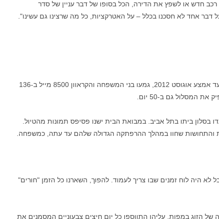
רכב חדש או לשפץ את הדירה, הכל בסופו של דבר עניין של סדר
 דבר אחד לא חסכנו בכלל – על האטרקציות, כל מה שרצינו גם עשינו".
במהלך המסע המשפחתי, שנמשך מתחילת אפריל ועד אמצע אוגוסט 2012, גמעו בני המשפחה והקראוון 8500 מייל ב-136
 המסלול גם ב-50 יום.
דו בסלון ביתו בתל אביב. במבואת הבית ישנו פסיפס תמונות מהטיול.
ות והתחושות שחוו במהלך ההרפתקה הגדולה שלהם עד עתה, כמשפחה.
ל לא היה לוח זמנים שבו צריך לעמוד. להפוך, השארנו כל הזמן "חורים"
ל הזוג במפות, עליהן התווספו כל יום חיצים צבעוניים המסמנים את