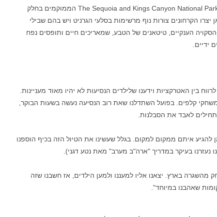
לאחר מכן התקדמנו לצמד פארקים נוספים בשמות The Sequoia and Kings Canyon National Park הממוקמים בחלק
 יצרו הקרחונים צורות נוף מרשימות בסלעי הגרניט ויש בהם שבילי
הסקויה הענקיים, טיטאנים של הטבע, שמאריכים חיים ותופסים נפח
 ידיים.
ווח בין האטרקציות וידענו שלילדים הנסיעות לא יהיו מאוד מעניינות.
שחקי קלפים. בפועל השתדלנו שאת רוב הנסיעה נעשה בשעות הבוקר,
תחילים לאבד את הסבלנות.
מן להגיע איתם ממקום למקום. בגלל שעשינו את הטיול הזה בכיף הוספנו
 מהשגרה בארץ. יצאנו אליו למעננו ולמען הילדים, אז חשבנו שזה
מות שאהבנו במיוחד".